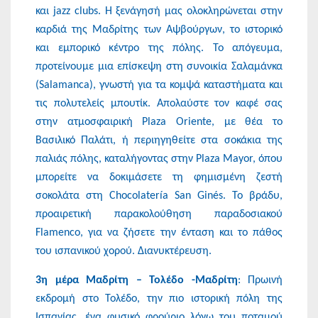
και jazz clubs. Η ξενάγησή μας ολοκληρώνεται στην
καρδιά της Μαδρίτης των Αψβούργων, το ιστορικό
και εμπορικό κέντρο της πόλης. Το απόγευμα,
προτείνουμε μια επίσκεψη στη συνοικία Σαλαμάνκα
(Salamanca), γνωστή για τα κομψά καταστήματα και
τις πολυτελείς μπουτίκ. Απολαύστε τον καφέ σας
στην ατμοσφαιρική Plaza Oriente, με θέα το
Βασιλικό Παλάτι, ή περιηγηθείτε στα σοκάκια της
παλιάς πόλης, καταλήγοντας στην Plaza Mayor, όπου
μπορείτε να δοκιμάσετε τη φημισμένη ζεστή
σοκολάτα στη Chocolatería San Ginés. Το βράδυ,
προαιρετική παρακολούθηση παραδοσιακού
Flamenco, για να ζήσετε την ένταση και το πάθος
του ισπανικού χορού. Διανυκτέρευση.
3η μέρα Μαδρίτη – Τολέδο -Μαδρίτη
: Πρωινή
εκδρομή στο Τολέδο, την πιο ιστορική πόλη της
Ισπανίας, ένα φυσικό φρούριο λόγω του ποταμού