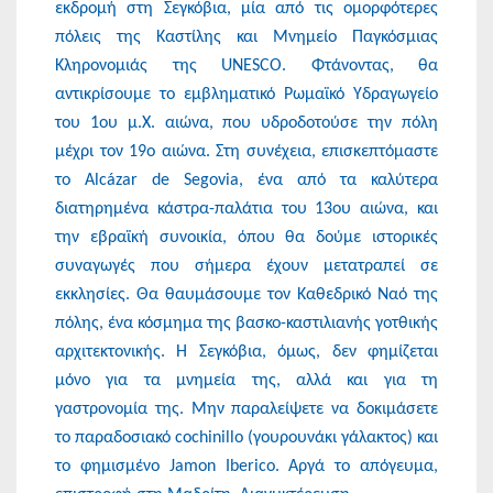
εκδρομή στη Σεγκόβια, μία από τις ομορφότερες
πόλεις της Καστίλης και Μνημείο Παγκόσμιας
Κληρονομιάς της UNESCO. Φτάνοντας, θα
αντικρίσουμε το εμβληματικό Ρωμαϊκό Υδραγωγείο
του 1ου μ.Χ. αιώνα, που υδροδοτούσε την πόλη
μέχρι τον 19ο αιώνα. Στη συνέχεια, επισκεπτόμαστε
το Alcázar de Segovia, ένα από τα καλύτερα
διατηρημένα κάστρα-παλάτια του 13ου αιώνα, και
την εβραϊκή συνοικία, όπου θα δούμε ιστορικές
συναγωγές που σήμερα έχουν μετατραπεί σε
εκκλησίες. Θα θαυμάσουμε τον Καθεδρικό Ναό της
πόλης, ένα κόσμημα της βασκο-καστιλιανής γοτθικής
αρχιτεκτονικής. Η Σεγκόβια, όμως, δεν φημίζεται
μόνο για τα μνημεία της, αλλά και για τη
γαστρονομία της. Μην παραλείψετε να δοκιμάσετε
το παραδοσιακό cochinillo (γουρουνάκι γάλακτος) και
το φημισμένο Jamon Iberico. Αργά το απόγευμα,