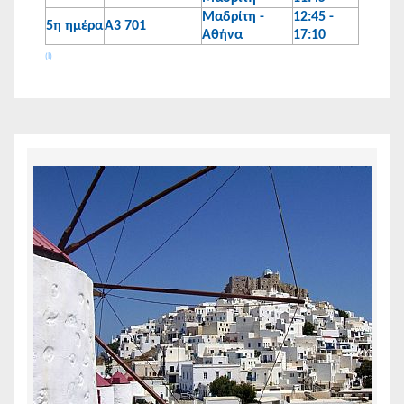
Μαδρίτη -
12:45 -
5η ημέρα
Α3 701
Αθήνα
17:10
(I)