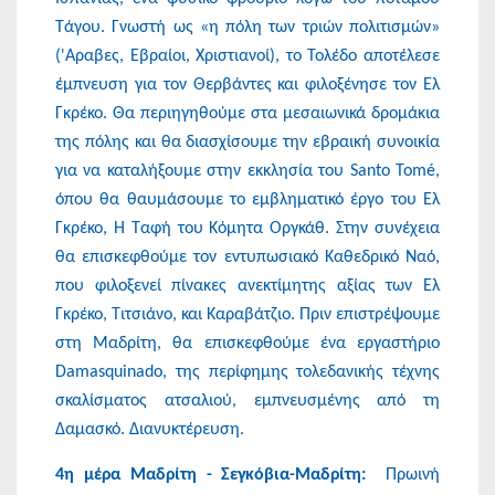
Τάγου. Γνωστή ως «η πόλη των τριών πολιτισμών»
('Αραβες, Εβραίοι, Χριστιανοί), το Τολέδο αποτέλεσε
έμπνευση για τον Θερβάντες και φιλοξένησε τον Ελ
Γκρέκο. Θα περιηγηθούμε στα μεσαιωνικά δρομάκια
της πόλης και θα διασχίσουμε την εβραική συνοικία
για να καταλήξουμε στην εκκλησία του Santo Tomé,
όπου θα θαυμάσουμε το εμβληματικό έργο του Ελ
Γκρέκο, Η Ταφή του Κόμητα Οργκάθ. Στην συνέχεια
θα επισκεφθούμε τον εντυπωσιακό Καθεδρικό Ναό,
που φιλοξενεί πίνακες ανεκτίμητης αξίας των Ελ
Γκρέκο, Τιτσιάνο, και Καραβάτζιο. Πριν επιστρέψουμε
στη Μαδρίτη, θα επισκεφθούμε ένα εργαστήριο
Damasquinado, της περίφημης τολεδανικής τέχνης
σκαλίσματος ατσαλιού, εμπνευσμένης από τη
Δαμασκό. Διανυκτέρευση.
4η μέρα Μαδρίτη - Σεγκόβια-Μαδρίτη:
Πρωινή