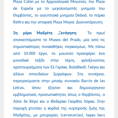
Plaza Colón με το Αρχαιολογικό Μουσείο, την Plaza
de España με το μεγαλοπρεπές μνημείο του
Θερβάντες, το αιγυπτιακό μνημείο Debod, το πάρκο
Retiro και την ιστορική Plaza Mayor. Διανυκτέρευση.
2η μέρα Μαδρίτη ,Ξενάγηση:
Το πρωί
επισκεπτόμαστε το Museo del Prado, μία από τις
σημαντικότερες πινακοθήκες παγκοσμίως. Με πάνω
από 10.000 έργα, το μουσείο προσφέρει ένα
μοναδικό ταξίδι στην τέχνη, φιλοξενώντας
αριστουργήματα των Ελ Γκρέκο, Βελάθκεθ, Γκόγια και
άλλων σπουδαίων ζωγράφων. Στη συνέχεια,
περιηγούμαστε στην μποέμ συνοικία Barrio de las
Letras, όπου έζησαν και δημιούργησαν
εμβληματικές προσωπικότητες όπως ο Θερβάντες, ο
Λόπε δε Βέγα και ο Φεδερίκο Γκαρθία Λόρκα. Στην
περιοχή χτυπάει η καρδιά της νυχτερινής ζωής της
Μαδρίτης, με μπυραρίες (cervecerías), tapas bars