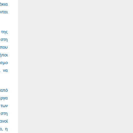
άκια
νται
 της
 στη
 που
ήποι
όσμο
α να
 από
έργα
 των
 στη
ανοί
α, η