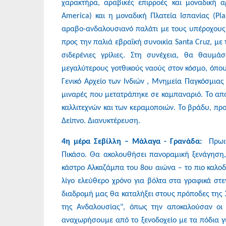
χαρακτήρα, αραβικές επιρροές και μοναδική α
America) και η μοναδική Πλατεία Ισπανίας (Pla
αραβο-ανδαλουσιανό παλάτι με τους υπέροχους 
προς την παλιά εβραϊκή συνοικία Santa Cruz, με 
σιδερένιες γρίλιες. Στη συνέχεια, θα θαυμ
μεγαλύτερους γοτθικούς ναούς στον κόσμο, όπου
Γενικό Αρχείο των Ινδιών , Μνημεία Παγκόσμιας 
μιναρές που μετατράπηκε σε καμπαναριό. Το απόγ
καλλιτεχνών και των κεραμοποιών. Το βράδυ, πρ
Δείπνο. Διανυκτέρευση.
4η μέρα Σεβίλλη – Mάλαγα - Γρανάδα:
Πρωι
Πικάσο. Θα ακολουθήσει πανοραμική ξενάγηση, 
κάστρο Αλκαζάμπα του 8ου αιώνα – το πιο καλοδ
λίγο ελεύθερο χρόνο για βόλτα στα γραφικά στ
διαδρομή μας θα καταλήξει στους πρόποδες της Σ
της Ανδαλουσίας", όπως την αποκαλούσαν οι '
αναχωρήσουμε από το ξενοδοχείο με τα πόδια γ