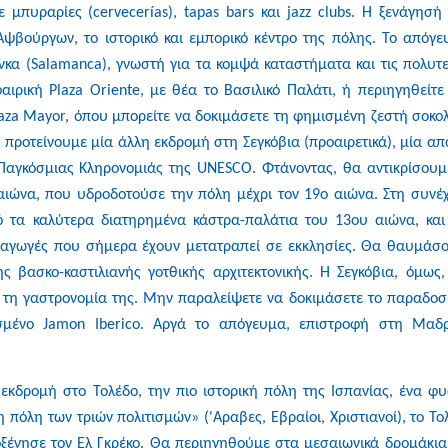
 μπυραρίες (cervecerías), tapas bars και jazz clubs. Η ξενάγησή
ψβούργων, το ιστορικό και εμπορικό κέντρο της πόλης. Το απόγε
κα (Salamanca), γνωστή για τα κομψά καταστήματα και τις πολυτε
ιρική Plaza Oriente, με θέα το Βασιλικό Παλάτι, ή περιηγηθείτε
laza Mayor, όπου μπορείτε να δοκιμάσετε τη φημισμένη ζεστή σοκο
 προτείνουμε μία άλλη εκδρομή στη Σεγκόβια (προαιρετικά), μία από
Παγκόσμιας Κληρονομιάς της UNESCO. Φτάνοντας, θα αντικρίσουμ
αιώνα, που υδροδοτούσε την πόλη μέχρι τον 19ο αιώνα. Στη συνέχ
ό τα καλύτερα διατηρημένα κάστρα-παλάτια του 13ου αιώνα, και
υναγωγές που σήμερα έχουν μετατραπεί σε εκκλησίες. Θα θαυμάσ
 βασκο-καστιλιανής γοτθικής αρχιτεκτονικής. Η Σεγκόβια, όμως,
ια τη γαστρονομία της. Μην παραλείψετε να δοκιμάσετε το παραδοσ
μισμένο Jamon Iberico. Αργά το απόγευμα, επιστροφή στη Μαδρ
κδρομή στο Τολέδο, την πιο ιστορική πόλη της Ισπανίας, ένα φυ
όλη των τριών πολιτισμών» ('Αραβες, Εβραίοι, Χριστιανοί), το Το
οξένησε τον Ελ Γκρέκο. Θα περιηγηθούμε στα μεσαιωνικά δρομάκια