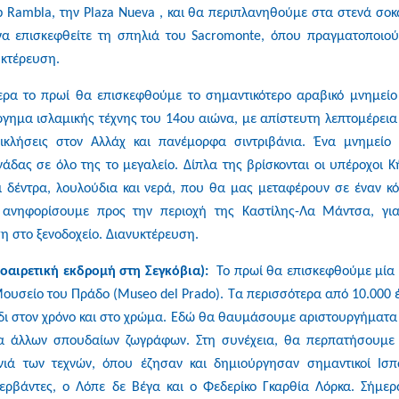
b Rambla, την Plaza Nueva , και θα περιπλανηθούμε στα στενά σοκ
να επισκεφθείτε τη σπηλιά του Sacromonte, όπου πραγματοποιού
υκτέρευση.
ερα το πρωί θα επισκεφθούμε το σημαντικότερο αραβικό μνημείο
ργημα ισλαμικής τέχνης του 14ου αιώνα, με απίστευτη λεπτομέρεια
ικλήσεις στον Αλλάχ και πανέμορφα σιντριβάνια. Ένα μνημείο
δας σε όλο της το μεγαλείο. Δίπλα της βρίσκονται οι υπέροχοι Κ
οι δέντρα, λουλούδια και νερά, που θα μας μεταφέρουν σε έναν κ
 ανηφορίσουμε προς την περιοχή της Καστίλης-Λα Μάντσα, γι
η στο ξενοδοχείο. Διανυκτέρευση.
ροαιρετική εκδρομή στη Σεγκόβια):
Το πρωί θα επισκεφθούμε μία
Μουσείο του Πράδο (Museo del Prado). Τα περισσότερα από 10.000 
ίδι στον χρόνο και στο χρώμα. Εδώ θα θαυμάσουμε αριστουργήματα
ργα άλλων σπουδαίων ζωγράφων. Στη συνέχεια, θα περπατήσουμε
ονιά των τεχνών, όπου έζησαν και δημιούργησαν σημαντικοί Ισπ
ερβάντες, ο Λόπε δε Βέγα και ο Φεδερίκο Γκαρθία Λόρκα. Σήμερ