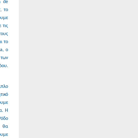
a de
, το
ουμε
 τις
τους
ι το
a, ο
 των
όου.
μπλο
τικό
ουμε
α. Η
Ρόδο
α θα
ουμε