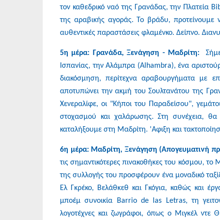
τον καθεδρικό ναό της Γρανάδας, την Πλατεία Bi
της αραβικής αγοράς. Το βράδυ, προτείνουμε 
αυθεντικές παραστάσεις φλαμένκο. Δείπνο. Διαν
5η μέρα: Γρανάδα, Ξενάγηση - Μαδρίτη:
Σήμ
Ισπανίας, την Αλάμπρα (Alhambra), ένα αριστού
διακόσμηση, περίτεχνα αραβουργήματα με επ
αποτυπώνει την ακμή του Σουλτανάτου της Γρανά
Χενεραλίφε, οι "Κήποι του Παραδείσου", γεμάτ
στοχασμού και χαλάρωσης. Στη συνέχεια, θα
καταλήξουμε στη Μαδρίτη. 'Αφιξη και τακτοποίησ
6η μέρα: Μαδρίτη, Ξενάγηση (Απογευματινή π
τις σημαντικότερες πινακοθήκες του κόσμου, το 
της συλλογής του προσφέρουν ένα μοναδικό ταξ
Ελ Γκρέκο, Βελάθκεθ και Γκόγια, καθώς και έ
μποέμ συνοικία Barrio de las Letras, τη γειτ
λογοτέχνες και ζωγράφοι, όπως ο Μιγκέλ ντε Θ