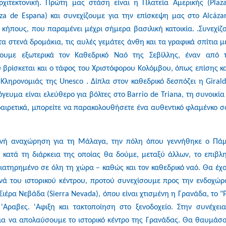
ρχιτεκτονική. Πρώτη μας στάση είναι η Πλατεία Αμερικής (Plaz
za de Espana) και συνεχίζουμε για την επίσκεψη μας στο Alcázar
κήπους, που παραμένει μέχρι σήμερα βασιλική κατοικία. .Συνεχίζ
τα στενά δρομάκια, τις αυλές γεμάτες άνθη και τα γραφικά σπίτια με
άσουμε εξωτερικά τον Καθεδρικό Ναό της Σεβίλλης, έναν από 
 βρίσκεται και ο τάφος του Χριστόφορου Κολόμβου, όπως επίσης κα
Κληρονομιάς της Unesco . Δίπλα στον καθεδρικό δεσπόζει η Girald
ευμα είναι ελεύθερο για βόλτες στο Barrio de Triana, τη συνοικία
οαιρετικά, μπορείτε να παρακολουθήσετε ένα αυθεντικό φλαμένκο σ
νή αναχώρηση για τη Μάλαγα, την πόλη όπου γεννήθηκε ο Πά
κατά τη διάρκεια της οποίας θα δούμε, μεταξύ άλλων, το επιβλη
ιατηρημένο σε όλη τη χώρα – καθώς και τον καθεδρικό ναό. Θα έχ
ενά του ιστορικού κέντρου, προτού συνεχίσουμε προς την ενδοχώρ
ιέρα Νεβάδα (Sierra Nevada), όπου είναι χτισμένη η Γρανάδα, το "
Αραβες. 'Αφιξη και τακτοποίηση στο ξενοδοχείο. Στην συνέχει
ια να απολαύσουμε το ιστορικό κέντρο της Γρανάδας. Θα θαυμάσ