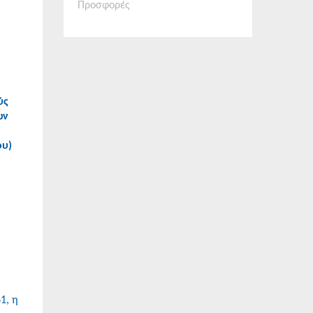
Προσφορές
ύς
ων
ου)
1, η