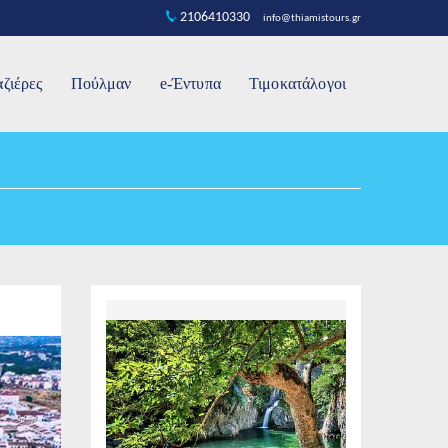
2106410330
info@thiamistours.gr
ζιέρες
Πούλμαν
e-Έντυπα
Τιμοκατάλογοι