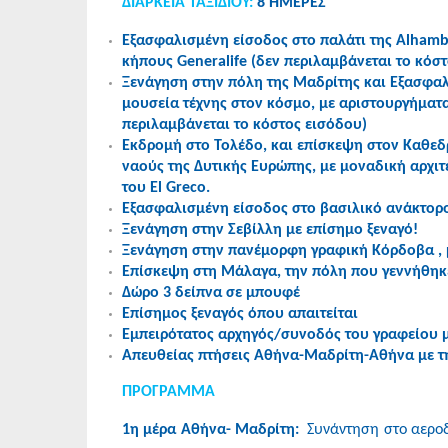
ΔΙΑΡΚΕΙΑ ΤΑΞΙΔΙΟΥ:
8 ΗΜΕΡΕΣ
Εξασφαλισμένη είσοδος στο παλάτι της Alhambr
κήπους Generalife (δεν περιλαμβάνεται το κόσ
Ξενάγηση στην πόλη της Μαδρίτης και Εξασφαλ
μουσεία τέχνης στον κόσμο, με αριστουργήματα
περιλαμβάνεται το κόστος εισόδου)
Εκδρομή στο Τολέδο, και επίσκεψη στον Καθεδ
ναούς της Δυτικής Ευρώπης, με μοναδική αρχι
του El Greco.
Εξασφαλισμένη είσοδος στο βασιλικό ανάκτορο 
Ξενάγηση στην Σεβίλλη με επίσημο ξεναγό!
Ξενάγηση στην πανέμορφη γραφική Κόρδοβα , μ
Επίσκεψη στη Μάλαγα, την πόλη που γεννήθηκ
Δώρο 3 δείπνα σε μπουφέ
Επίσημος ξεναγός όπου απαιτείται
Εμπειρότατος αρχηγός/συνοδός του γραφείου 
Απευθείας πτήσεις Αθήνα-Μαδρίτη-Αθήνα με την
ΠΡΟΓΡΑΜΜΑ
1η μέρα Αθήνα- Μαδρίτη:
Συνάντηση στο αεροδρ