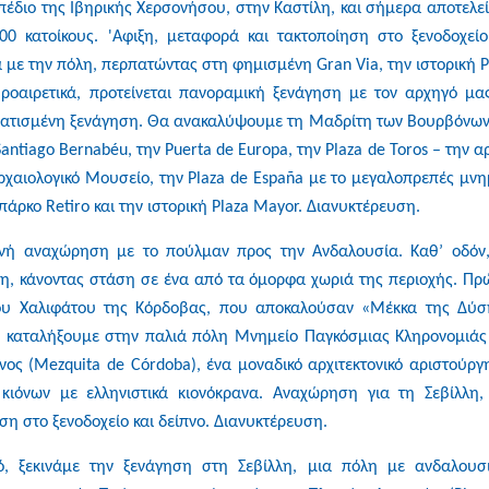
έδιο της Ιβηρικής Χερσονήσου, στην Καστίλη, και σήμερα αποτελεί
 κατοίκους. 'Αφιξη, μεταφορά και τακτοποίηση στο ξενοδοχείο
 με την πόλη, περπατώντας στη φημισμένη Gran Via, την ιστορική P
ροαιρετικά, προτείνεται πανοραμική ξενάγηση με τον αρχηγό μα
ατισμένη ξενάγηση. Θα ανακαλύψουμε τη Μαδρίτη των Βουρβόνων,
antiago Bernabéu, την Puerta de Europa, την Plaza de Toros – την α
ρχαιολογικό Μουσείο, την Plaza de España με το μεγαλοπρεπές μνη
πάρκο Retiro και την ιστορική Plaza Mayor. Διανυκτέρευση.
 αναχώρηση με το πούλμαν προς την Ανδαλουσία. Καθ’ οδόν
η, κάνοντας στάση σε ένα από τα όμορφα χωριά της περιοχής. Πρ
ου Χαλιφάτου της Κόρδοβας, που αποκαλούσαν «Μέκκα της Δύσ
 καταλήξουμε στην παλιά πόλη Μνημείο Παγκόσμιας Κληρονομιάς
ς (Mezquita de Córdoba), ένα μοναδικό αρχιτεκτονικό αριστούργ
ιόνων με ελληνιστικά κιονόκρανα. Αναχώρηση για τη Σεβίλλη,
η στο ξενοδοχείο και δείπνο. Διανυκτέρευση.
 ξεκινάμε την ξενάγηση στη Σεβίλλη, μια πόλη με ανδαλουσ