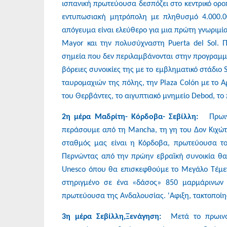
ισπανική πρωτεύουσα δεσπόζει στο κεντρικό οροπ
εντυπωσιακή μητρόπολη με πληθυσμό 4.000.000
απόγευμα είναι ελεύθερο για μια πρώτη γνωριμία
Mayor και την πολυσύχναστη Puerta del Sol. Π
σημεία που δεν περιλαμβάνονται στην προγραμμ
βόρειες συνοικίες της με το εμβληματικό στάδιο S
ταυρομαχιών της πόλης, την Plaza Colón με το Α
του Θερβάντες, το αιγυπτιακό μνημείο Debod, το 
2η μέρα Μαδρίτη- Κόρδοβα- Σεβίλλη:
Πρωινή
περάσουμε από τη Mancha, τη γη του Δον Κιχώτ
σταθμός μας είναι η Κόρδοβα, πρωτεύουσα τ
Περνώντας από την πρώην εβραϊκή συνοικία θα
Unesco όπου θα επισκεφθούμε το Μεγάλο Τέμενο
στηριγμένο σε ένα «δάσος» 850 μαρμάρινων κ
πρωτεύουσα της Ανδαλουσίας. 'Αφιξη, τακτοποίησ
3η μέρα Σεβίλλη,Ξενάγηση:
Μετά το πρωινό,