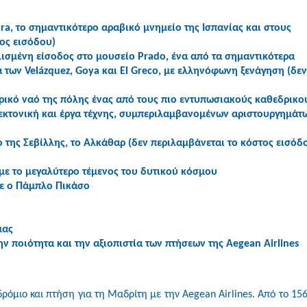
a, το σημαντικότερο αραβικό μνημείο της Ισπανίας και στους
τος εισόδου)
ισμένη είσοδος στο μουσείο Prado, ένα από τα σημαντικότερα
 των Velázquez, Goya και El Greco, με ελληνόφωνη ξενάγηση (δεν
ρικό ναό της πόλης ένας από τους πιο εντυπωσιακούς καθεδρικο
τεκτονική και έργα τέχνης, συμπεριλαμβανομένων αριστουργημάτ
της Σεβίλλης, το Αλκάθαρ (δεν περιλαμβάνεται το κόστος εισόδ
ε το μεγαλύτερο τέμενος του δυτικού κόσμου
ε ο Πάμπλο Πικάσο
μας
 ποιότητα και την αξιοπιστία των πτήσεων της Aegean Airlines
όμιο και πτήση για τη Μαδρίτη με την Aegean Airlines. Από το 156