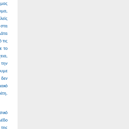
 μας
υμα,
λείς
 στα
λάτα
 τις
ε το
εια,
 την
ουμε
 δεν
ιακό
ίτη.
σικό
λέδο
 της