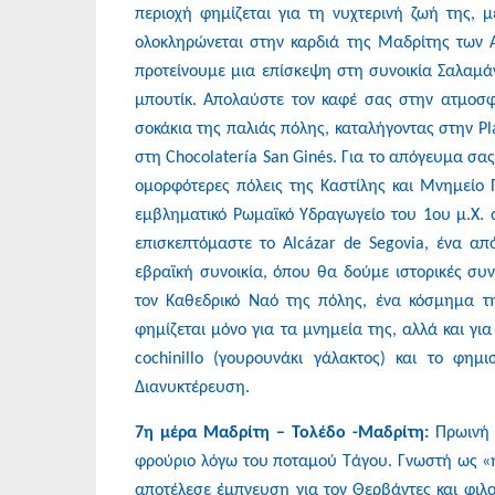
περιοχή φημίζεται για τη νυχτερινή ζωή της, με
ολοκληρώνεται στην καρδιά της Μαδρίτης των Α
προτείνουμε μια επίσκεψη στη συνοικία Σαλαμάν
μπουτίκ. Απολαύστε τον καφέ σας στην ατμοσφα
σοκάκια της παλιάς πόλης, καταλήγοντας στην P
στη Chocolatería San Ginés. Για το απόγευμα σας
ομορφότερες πόλεις της Καστίλης και Μνημείο 
εμβληματικό Ρωμαϊκό Υδραγωγείο του 1ου μ.Χ. 
επισκεπτόμαστε το Alcázar de Segovia, ένα απ
εβραϊκή συνοικία, όπου θα δούμε ιστορικές σ
τον Καθεδρικό Ναό της πόλης, ένα κόσμημα της
φημίζεται μόνο για τα μνημεία της, αλλά και γ
cochinillo (γουρουνάκι γάλακτος) και το φη
Διανυκτέρευση.
7η μέρα Μαδρίτη – Τολέδο -Μαδρίτη:
Πρωινή ε
φρούριο λόγω του ποταμού Τάγου. Γνωστή ως «η π
αποτέλεσε έμπνευση για τον Θερβάντες και φιλ