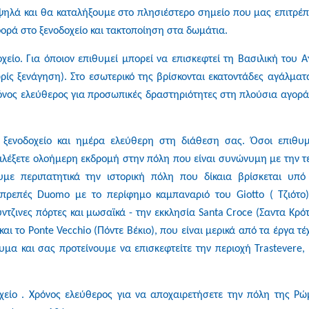
λά και θα καταλήξουμε στο πλησιέστερο σημείο που μας επιτρέπ
ορά στο ξενοδοχείο και τακτοποίηση στα δωμάτια.
είο. Για όποιον επιθυμεί μπορεί να επισκεφτεί τη Βασιλική του Α
ίς ξενάγηση). Στο εσωτερικό της βρίσκονται εκατοντάδες αγάλματ
όνος ελεύθερος για προσωπικές δραστηριότητες στη πλούσια αγορά
ενοδοχείο και ημέρα ελεύθερη στη διάθεση σας. Όσοι επιθυμ
ιλέξετε ολοήμερη εκδρομή στην πόλη που είναι συνώνυμη με την τ
με περιπατητικά την ιστορική πόλη που δίκαια βρίσκεται υπό
ρεπές Duomo με το περίφημο καμπαναριό του Giotto ( Τζιότο)
ντζινες πόρτες και μωσαϊκά - την εκκλησία Santa Croce (Σαντα Κρότ
)και το Ponte Vecchio (Πόντε Βέκιο), που είναι μερικά από τα έργα τέ
μα και σας προτείνουμε να επισκεφτείτε την περιοχή Trastevere,
είο . Χρόνος ελεύθερος για να αποχαιρετήσετε την πόλη της Ρώ