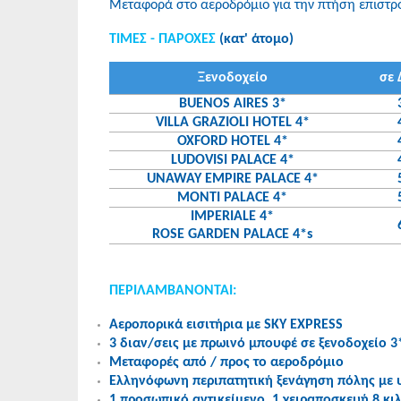
Μεταφορά στο αεροδρόμιο για την πτήση επιστρ
ΤΙΜΕΣ - ΠΑΡΟΧΕΣ
(κατ' άτομο)
Ξενοδοχείο
σε 
BUENOS AIRES 3*
VILLA GRAZIOLI HOTEL 4*
OXFORD HOTEL 4*
LUDOVISI PALACE 4*
UNAWAY EMPIRE PALACE 4*
MONTI PALACE 4*
IMPERIALE 4*
ROSE GARDEN PALACE 4*s
ΠΕΡΙΛΑΜΒΑΝΟΝΤΑΙ:
Αεροπορικά εισιτήρια με SKY EXPRESS
3 διαν/σεις με πρωινό μπουφέ σε ξενοδοχείο 3*
Μεταφορές από / προς το αεροδρόμιο
Ελληνόφωνη περιπατητική ξενάγηση πόλης με 
1 προσωπικό αντικείμενο, 1 χειραποσκευή 8 κι