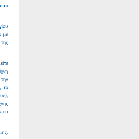
εται
γίου
α με
 της
είτε
έχνη
 την
, το
σε),
χνης
 που
μης.