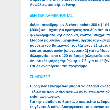
Ασφάλεια αστικής ευθύνης
ΔΕΝ ΠΕΡΙΛΑΜΒΑΝΟΝΤΑΙ:
Φόροι αεροδρομίων & check points 300 € (* (
(300€) και ισχύει για κρατήσεις ανά δύο άτομα
φιλοδωρήματα, αχθοφορικά, κόστος υποχρεωτικ
Είσοδοι μουσείων, μνημείων, αρχαιολογικών χ
μουσεία του Βατικανού (τουλάχιστον 21 μέρες 
κόστος ακουστικών [υποχρεωτικά] για τα Μουσε
Φλωρεντία : από € 120 το άτομο [πληρωτέα απ
Δημοτικός φόρος της Ρώμης € 7.5 (για τα 4* ξεν
Ότι δε αναφέρεται στο πρόγραμμα
ΣΗΜΕΙΩΣΕΙΣ:
Η ροή των ξεναγήσεων μπορεί να αλλάξει ανάλο
Τελικό ημερήσιο πρόγραμμα με το ενημερωτικό 
επίσημων αργιών.
Για την είσοδο στο Βατικανό απαιτείται ενδυμ
το γόνατο & κάτω. Απαγορεύεται το αμάνικο κα