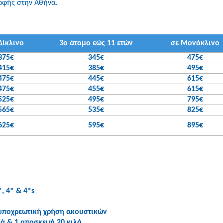
οφής στην Αθήνα.
Δίκλινο
3ο άτομο εώς 11 ετών
σε Μονόκλινο
375€
345€
475€
415€
385€
495€
475€
445€
615€
475€
455€
615€
525€
495€
795€
565€
535€
825€
625€
595€
895€
, 4* & 4*s
υποχρεωτική χρήση ακουστικών
λά & 1 αποσκευή 20 κιλά