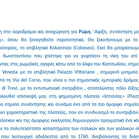
η στο αεροδρόμιο και αναχώρηση για
Ρώμη
. 'Αφιξη, συνάντηση με
», όπου θα ξεναγηθείτε περιπατητικά. Θα ξεκινήσουμε με το
ατορίας, το επιβλητικό Κολοσσαίο (Colosseo). Εκεί θα μπορέσουμ
Κωνσταντίνου που χτίστηκε για να γιορτάσει τη νίκη του επί
τας στις ρωμαϊκές αγορές κάτω από το λόφο του Καπιτωλίου, σημε
Venezia με το επιβλητικό Palazzo Vittoriano , σημερινό μνημείο
ό τη Via del Corso, που είναι ο πιο σημαντικός εμπορικός δρόμος
i Trevi, με το εντυπωσιακό σιντριβάνι , αποτελώντας πόλο έλξης
ολουθεί επίσκεψή μας στη φημισμένη πλατεία «Ισπανίας» (Piazz
ρα σημεία συνάντησης και συνάμα ένα από τα πιο όμορφα σημεία
ιο χαρακτηριστικό της πλατείας, που σε συνδυασμό το συντριβάνι
βελίσκου και της όμορφης εκκλησίας δημιουργούν πραγματικά ένα κά
µε τα πολυτελέστατα καταστήματα των ιταλικών και των γαλλικών ο
 που λειτουργεί αδιάλειπτα από το 1760. Ανεβαίνοντας τα διά