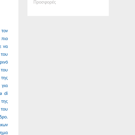
Προσφορές
 τον
 πιο
ε να
 του
ρινό
 του
 της
 για
a di
 της
 του
δρο.
ίκων
σημα