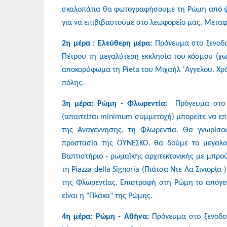
σκαλοπάτια θα φωτογραφήσουμε τη Ρώμη από ψη
για να επιβιβαστούμε στο λεωφορείο μας. Μεταφ
2η μέρα : Ελεύθερη μέρα:
Πρόγευμα στο ξενοδοχ
Πέτρου τη μεγαλύτερη εκκλησία του κόσμου (χωρ
αποκορύφωμα τη Pieta του Μιχαήλ 'Αγγελου. Χρ
πόλης.
3η μέρα: Ρώμη - Φλωρεντία:
Πρόγευμα στο ξ
(απαιτείται minimum συμμετοχή) μπορείτε να επ
της Αναγέννησης, τη Φλωρεντία. Θα γνωρίσου
προστασία της ΟΥΝΕΣΚΟ. θα δούμε το μεγαλοπ
Βαπτιστήριο - ρωμαϊκής αρχιτεκτονικής με μπρού
τη Piazza della Signoria (Πιάτσα Ντε Λα Σινιορία 
της Φλωρεντίας. Επιστροφή στη Ρώμη το απόγευ
είναι η "Πλάκα" της Ρώμης.
4η μέρα: Ρώμη - Αθήνα:
Πρόγευμα στο ξενοδοχ