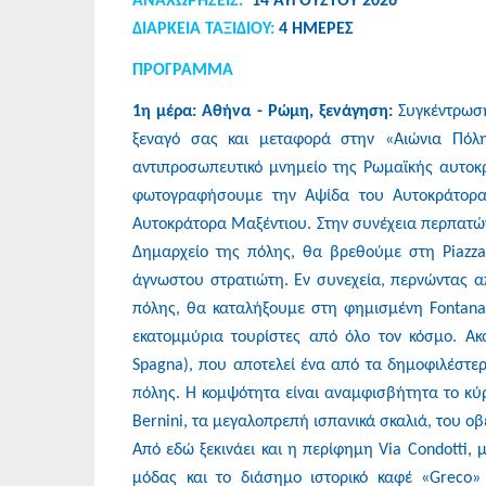
ΑΝΑΧΩΡΗΣEIΣ:
14 ΑΥΓΟΥΣΤΟΥ 2026
ΔΙΑΡΚΕΙΑ ΤΑΞΙΔΙΟΥ:
4 ΗΜΕΡΕΣ
ΠΡΟΓΡΑΜΜΑ
1η μέρα: Αθήνα - Ρώμη, ξενάγηση:
Συγκέντρωσ
ξεναγό σας και μεταφορά στην «Αιώνια Πόλη
αντιπροσωπευτικό μνημείο της Ρωμαϊκής αυτοκρ
φωτογραφήσουμε την Αψίδα του Αυτοκράτορα 
Αυτοκράτορα Μαξέντιου. Στην συνέχεια περπατών
Δημαρχείο της πόλης, θα βρεθούμε στη Piazza 
άγνωστου στρατιώτη. Εν συνεχεία, περνώντας απ
πόλης, θα καταλήξουμε στη φημισμένη Fontana d
εκατομμύρια τουρίστες από όλο τον κόσμο. Ακ
Spagna), που αποτελεί ένα από τα δημοφιλέστε
πόλης. Η κομψότητα είναι αναμφισβήτητα το κύρ
Bernini, τα μεγαλοπρεπή ισπανικά σκαλιά, του ο
Από εδώ ξεκινάει και η περίφημη Via Condotti, 
μόδας και το διάσημο ιστορικό καφέ «Greco»