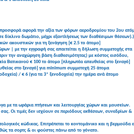
Η προσφορά αφορά την αξία των φόρων αεροδρομίου του 2ου ατό
 σε δίκλινο δωμάτιο, μέχρι εξαντλήσεως των διαθέσιμων θέσεων).)
ών ακουστικών για τη ξενάγηση [€ 2.5 το άτομο]
ώρων | με την εγγραφή σας απαιτείται η δήλωση συμμετοχής στα
πριν την αναχώρηση βάση διαθεσιμότητας) με κόστος εισόδου,
ία Βατικανού € 100 το άτομο [πληρωτέα απευθείας στο ξεναγό]
ευθείας στο ξεναγό] για minimum συμμετοχή 25 άτομα
οδοχεία) / € 6 (για τα 3* ξενοδοχεία) την ημέρα ανά άτομο
γα με τα ωράρια πτήσεων και λειτουργίας χώρων και μουσείων.
σας. Οι τιμές δεν ισχύουν σε περιόδους εκθέσεων, συνεδρίων &
ατολογικός κώδικας. Επιτρέπεται το κοντομάνικο και η βερμούδα 
θώς τα σορτς & οι φούστες πάνω από το γόνατο.