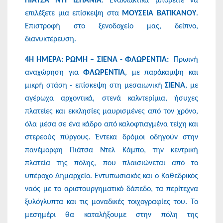
ΠΙΑΤΣΑ ΝΤΙ ΙΣΠΑΝΙΑ
. Εναλλακτικά μπορείτε να
επιλέξετε μια επίσκεψη στα
ΜΟΥΣΕΙΑ ΒΑΤΙΚΑΝΟΥ
.
Επιστροφή στο ξενοδοχείο μας, δείπνο,
διανυκτέρευση.
4Η ΗΜΕΡΑ: ΡΩΜΗ – ΣΙΕΝΑ - ΦΛΩΡΕΝΤΙΑ:
Πρωινή
αναχώρηση για
ΦΛΩΡΕΝΤΙΑ
, με παράκαμψη και
μικρή στάση - επίσκεψη στη μεσαιωνική
ΣΙΕΝΑ
, με
αγέρωχα αρχοντικά, στενά καλντερίμια, ήσυχες
πλατείες και εκκλησίες μαυρισμένες από τον χρόνο,
όλα μέσα σε ένα κάδρο από καλοφτιαγμένα τείχη και
στερεούς πύργους. Έντεκα δρόμοι οδηγούν στην
πανέμορφη Πιάτσα Ντελ Κάμπο, την κεντρική
πλατεία της πόλης, που πλαισιώνεται από το
υπέροχο Δημαρχείο. Εντυπωσιακός και ο Καθεδρικός
ναός με το αριστουργηματικό δάπεδο, τα περίτεχνα
ξυλόγλυπτα και τις μοναδικές τοιχογραφίες του. Το
μεσημέρι θα καταλήξουμε στην πόλη της