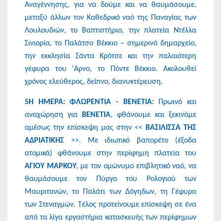
Αναγέννησης, για να δούμε και να θαυμάσουμε,
μεταξύ άλλων τον Καθεδρικό ναό της Παναγίας των
Λουλουδιών, το Βαπτιστήριο, την πλατεία Ντέλλα
Σινιορία, το Παλάτσο Βέκκιο – σημερινό δημαρχείο,
την εκκλησία Σάντα Κρότσε και την παλαιότερη
γέφυρα του 'Αρνο, το Πόντε Βέκκιο. Ακολουθεί
χρόνος ελεύθερος, δείπνο, διανυκτέρευση.
5Η ΗΜΕΡΑ: ΦΛΩΡΕΝΤΙΑ - ΒΕΝΕΤΙΑ:
Πρωινό και
αναχώρηση για
ΒΕΝΕΤΙΑ
, φθάνουμε και ξεκινάμε
αμέσως την επίσκεψη μας στην <<
ΒΑΣΙΛΙΣΣΑ ΤΗΣ
ΑΔΡΙΑΤΙΚΗΣ
>>. Με ιδιωτικό βαπορέτο (έξοδα
ατομικά) φθάνουμε στην περίφημη πλατεία του
ΑΓΙΟΥ ΜΑΡΚΟΥ
, με τον ομώνυμο επιβλητικό ναό, να
θαυμάσουμε τον Πύργο του Ρολογιού των
Μαυριτανών, το Παλάτι των Δόγηδων, τη Γέφυρα
των Στεναγμών. Τέλος προτείνουμε επίσκεψη σε ένα
από τα λίγα εργαστήρια κατασκευής των περίφημων