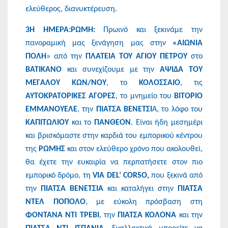
ελεύθερος, διανυκτέρευση.
3
Η ΗΜΕΡΑ:ΡΩΜΗ:
Πρωινό και ξεκινάμε την
πανοραμική μας ξενάγηση μας στην
«ΑΙΩΝΙΑ
ΠΟΛΗ
» από την
ΠΛΑΤΕΙΑ TOY ΑΓΙΟΥ ΠΕΤΡΟΥ
στο
ΒΑΤΙΚΑΝΟ
και συνεχίζουμε με την
ΑΨΙΔΑ ΤΟΥ
ΜΕΓΑΛΟΥ ΚΩΝ/ΝΟΥ
, το
ΚΟΛΟΣΣΑΙΟ
, τις
ΑΥΤΟΚΡΑΤΟΡΙΚΕΣ ΑΓΟΡΕΣ
, το μνημείο του
ΒΙΤΟΡΙΟ
ΕΜΜΑΝΟΥΕΛΕ
, την
ΠΙΑΤΣΑ ΒΕΝΕΤΣΙ
Α, το λόφο του
ΚΑΠΙΤΩΛΙΟΥ
και το
ΠΑΝΘΕΟΝ
. Είναι ήδη μεσημέρι
και βρισκόμαστε στην καρδιά του εμπορικού κέντρου
της
ΡΩΜΗΣ
και στον ελεύθερο χρόνο που ακολουθεί,
θα έχετε την ευκαιρία να περπατήσετε στον πιο
εμπορικό δρόμο, τη
VIA DEL’ CORSO,
που ξεκινά από
την
ΠΙΑΤΣΑ ΒΕΝΕΤΣΙΑ
και καταλήγει στην
ΠΙΑΤΣΑ
ΝΤΕΛ ΠΟΠΟΛΟ
, με εύκολη πρόσβαση στη
ΦΟΝΤΑΝΑ ΝΤΙ ΤΡΕΒΙ
, την
ΠΙΑΤΣΑ ΚΟΛΟΝΑ
και την