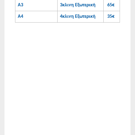
Α3
3κλινη Εξωτερική
65€
Α4
4κλινη Εξωτερική
35€