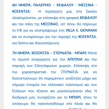
6Η ΗΜΕΡΑ: ΠΑΛΕΡΜΟ – ΚΕΦΑΛΟΥ - ΜΕΣΣΙΝΑ -
ΚΟΣΕΝΤΖΑ:
Η περιήγηση μας στη Σικελία
ολοκληρώνεται, με επίσκεψη στη γραφική
ΚΕΦΑΛΟΥ
και την πόλη της
ΜΕΣΣΙΝΑΣ
, απ’ όπου θα πάρουμε
το F/B για να επιστρέψουμε στη
VILLA S. GIOVANNI
και να συνεχίσουμε για την περιοχή της
ΚΟΣΕΝΤΖΑ
,
για δείπνο και διανυκτέρευση.
7Η ΗΜΕΡΑ: ΚΟΣΕΝΤΖΑ – ΣΤΕΡΝΑΤΙΑ - ΜΠΑΡΙ:
Μετά
το πρωινό αναχώρηση για την
ΑΠΟΥΛΙΑ
και την
περιοχή των Ελληνόφωνων χωριών. Επίσκεψη στο
πιο χαρακτηριστικό την ΣΤΕΡΝΑΤΙΑ, για να
διαπιστώσουμε ότι παραμένουν ανεξίτηλα μέχρι και
σήμερα στοιχεία του ελληνικού πολιτισμού και των
Ελλήνων που έζησαν και μεγαλούργησαν εδώ. Η
διαδρομή μας συνεχίζεται για το
ΜΠΑΡΙ
, όπου το
απόγευμα θα τακτοποιηθούμε στο πλοίο και θα