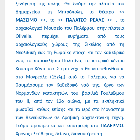
ξενάγηση της πόλης. Θα δούμε την πλατεία του
Δημαρχείου, τη Μητρόπολη, το θέατρο <<
ΜΑΣΣΙΜΟ
>>, το <<
ΠΑΛΑΤΣΟ ΡΕΑΛΕ
>> , το
αρχαιολογικό Μουσείο του Παλέρμου στην πλατεία
Olivella. περιέχει ευρήματα από τους
αρχαιολογικούς χώρους της Σικελίας από τη
Νεολιθική έως τη Ρωμαϊκή εποχή και τον Καθεδρικό
ναό, το παρεκκλήσιο Παλατίνα, το ιστορικό κέντρο
Κουάτρο Κάντι, κ.α. Στη συνέχεια θα κατευθυνθούμε
στο Μονρεάλε (15χλμ) από το Παλέρμο, για να
θαυμάσουμε τον Καθεδρικό ναό της, έργο των
Νορμανδών κατακτητών, του βασιλιά Γουλιέλμου
του ΙΙ, από τον 12ο αιώνα, με τα εκπληκτικά
μωσαϊκά, καθώς επίσης και το ιερό στο Μοναστήρι
των Βενεδικτίνων σε Αραβική αρχιτεκτονική τέχνη.
Γεύμα προαιρετικά και επιστροφή στο
ΠΑΛΕΡΜΟ
.
Χρόνος ελεύθερος, δείπνο, διανυκτέρευση.