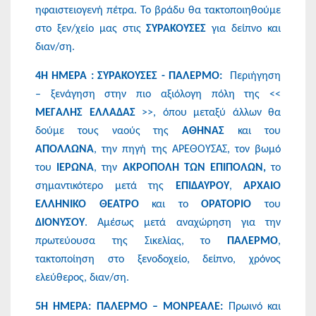
ηφαιστειογενή πέτρα. Το βράδυ θα τακτοποιηθούμε
στο ξεν/χείο μας στις
ΣΥΡΑΚΟΥΣΕΣ
για δείπνο και
διαν/ση.
4Η ΗΜΕΡΑ : ΣΥΡΑΚΟΥΣΕΣ - ΠΑΛΕΡΜΟ:
Περιήγηση
– ξενάγηση στην πιο αξιόλογη πόλη της <<
ΜΕΓΑΛΗΣ ΕΛΛΑΔΑΣ
>>, όπου μεταξύ άλλων θα
δούμε τους ναούς της
ΑΘΗΝΑΣ
και του
ΑΠΟΛΛΩΝΑ
, την πηγή της ΑΡΕΘΟΥΣΑΣ, τον βωμό
του
ΙΕΡΩΝΑ
, την
ΑΚΡΟΠΟΛΗ ΤΩΝ ΕΠΙΠΟΛΩΝ,
το
σημαντικότερο μετά της
ΕΠΙΔΑΥΡΟΥ
,
ΑΡΧΑΙΟ
ΕΛΛΗΝΙΚΟ ΘΕΑΤΡΟ
και το
ΟΡΑΤΟΡΙΟ
του
ΔΙΟΝΥΣΟΥ
. Αμέσως μετά αναχώρηση για την
πρωτεύουσα της Σικελίας, το
ΠΑΛΕΡΜΟ
,
τακτοποίηση στο ξενοδοχείο, δείπνο, χρόνος
ελεύθερος, διαν/ση.
5Η ΗΜΕΡΑ: ΠΑΛΕΡΜΟ – ΜΟΝΡΕΑΛΕ:
Πρωινό και