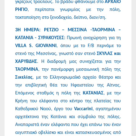
γκρίζους τρούλους. Το βράδυ φθάνουμε στο
ΑΡΧΑΙΟ
ΡΗΓΙΟ
, περίπατοι γνωριμίας με την πόλη,
τακτοποίηση στο ξενοδοχείο, δείπνο, διαν/ση.
3Η ΗΜΕΡΑ: ΡΕΤΖΙΟ – ΜΕΣΣΙΝΑ -ΤΑΟΡΜΙΝΑ –
ΚΑΤΑΝΙΑ - ΣΥΡΑΚΟΥΣΕΣ:
Πρωινή αναχώρηση για τη
VILLA S. GIOVANNI
, όπου με το F/B περνάμε το
στενό της Μεσσίνας, γνωστό σαν στενό
ΣΚΥΛΑΣ και
ΧΑΡΥΒΔΗΣ
. Η διαδρομή μας συνεχίζεται για την
ΤΑΟΡΜΙΝΑ
, την πανέμορφη μεσαιωνική πόλη της
Σικελίας
, με το Ελληνορωμαϊκό αρχαίο θέατρο και
την επιβλητική θέα του Ηφαιστείου της Αίτνας.
Επόμενος σταθμός η πόλη της
ΚΑΤΑΝΙΑΣ
, με την
Κρήνη του ελέφαντα στο κέντρο της πλατείας του
Καθεδρικού Ναού, έργο του
Vaccarini
, αγαπημένου
αρχιτέκτονα της Κατάνια και σύμβολο της πόλης.
Αναπαριστά έναν ελέφαντα που έχει επάνω του έναν
αιγυπτιακό οβελίσκο και είναι κατασκευασμένος από