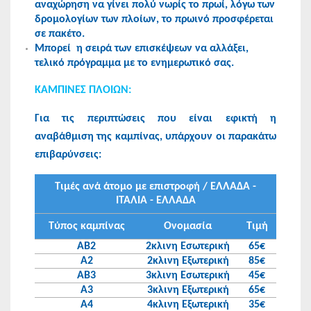
αναχώρηση να γίνει πολύ νωρίς το πρωί, λόγω των
δρομολογίων των πλοίων, το πρωινό προσφέρεται
σε πακέτο.
Μπορεί η σειρά των επισκέψεων να αλλάξει,
τελικό πρόγραμμα με το ενημερωτικό σας.
KAMΠΙΝΕΣ ΠΛΟΙΩΝ:
Για τις περιπτώσεις
που είναι εφικτή η
αναβάθμιση
της καμπίνας, υπάρχουν οι παρακάτω
επιβαρύνσεις:
Τιμές ανά άτομο με επιστροφή / ΕΛΛΑΔΑ -
ΙΤΑΛΙΑ - ΕΛΛΑΔΑ
Τύπος καμπίνας
Ονομασία
Τιμή
ΑΒ2
2κλινη Εσωτερική
65€
Α2
2κλινη Εξωτερική
85€
ΑΒ3
3κλινη Εσωτερική
45€
Α3
3κλινη Εξωτερική
65€
Α4
4κλινη Εξωτερική
35€