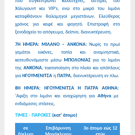
που συγκεντρώνει καλλιτέχνες, αστέρες του
Χόλυγουντ και VIP’s, ενώ στο μικρό του λιμάνι
καταφθάνουν θαλαμηγοί μεγιστάνων. Ελεύθερος
χρόνος για καφέ και φαγητό. Επιστροφή στο
ξενοδοχείο το απόγευμα, δείπνο, διανυκτέρευση.
7Η ΗΜΕΡΑ: ΜΙΛΑΝΟ – ΑΝΚΟΝΑ:
Νωρίς το πρωί
γεμάτοι εικόνες, τοπία και αναμνηστικά,
κατευθυνόμαστε μέσω
ΜΠΟΛΟΝΙΑΣ
για το λιμάνι
της
ΑΝΚΟΝΑ
, τακτοποίηση στο πλοίο και απόπλους
για
ΗΓΟΥΜΕΝΙΤΣΑ
η
ΠΑΤΡΑ
, διανυκτέρευση εν πλω.
8Η ΗΜΕΡΑ: ΗΓΟΥΜΕΝΙΤΣΑ Η ΠΑΤΡΑ ΑΘΗΝΑ:
'Αφιξη στο λιμάνι και αναχώρηση για
Αθήνα
με
ενδιάμεσες στάσεις.
ΤΙΜΕΣ - ΠΑΡΟΧΕΣ
(κατ' άτομο)
σε
Επιβάρυνση
3ο άτομο εώς 12
Δίκλινο
Μονόκλινου
ετών