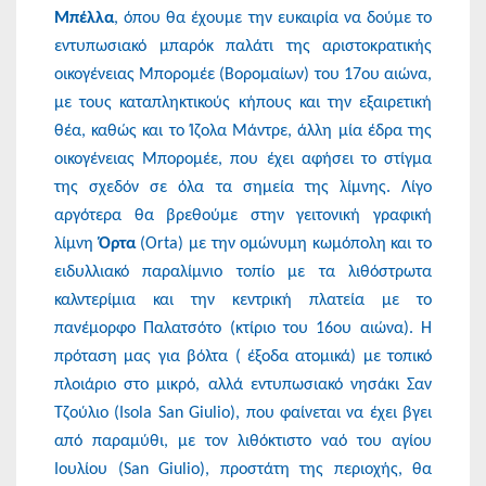
Μπέλλα
, όπου θα έχουμε την ευκαιρία να δούμε το
εντυπωσιακό μπαρόκ παλάτι της αριστοκρατικής
οικογένειας Μπορομέε (Βορομαίων) του 17ου αιώνα,
με τους καταπληκτικούς κήπους και την εξαιρετική
θέα, καθώς και το Ίζολα Μάντρε, άλλη μία έδρα της
οικογένειας Μπορομέε, που έχει αφήσει το στίγμα
της σχεδόν σε όλα τα σημεία της λίμνης. Λίγο
αργότερα θα βρεθούμε στην γειτονική γραφική
λίμνη
Όρτα
(Orta) με την ομώνυμη κωμόπολη και το
ειδυλλιακό παραλίμνιο τοπίο με τα λιθόστρωτα
καλντερίμια και την κεντρική πλατεία με το
πανέμορφο Παλατσότο (κτίριο του 16ου αιώνα). Η
πρόταση μας για βόλτα ( έξοδα ατομικά) με τοπικό
πλοιάριο στο μικρό, αλλά εντυπωσιακό νησάκι Σαν
Τζούλιο (Isola San Giulio), που φαίνεται να έχει βγει
από παραμύθι, με τον λιθόκτιστο ναό του αγίου
Ιουλίου (San Giulio), προστάτη της περιοχής, θα