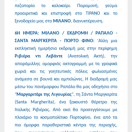
πεζοπορία το καλοκαίρι. Παραμονή, γεύμα
προαιρετικά και επιστροφή στο ΤΙΡΑΝΟ και το
ξενοδοχείο μας στο
ΜΙΛΑΝΟ
, διανυκτέρευση.
6Η ΗΜΕΡΑ: ΜΙΛΑΝΟ / ΕΚΔΡΟΜΗ / ΡΑΠΑΛΟ -
ΣΑΝΤΑ ΜΑΡΓΚΕΡΙΤΑ - ΠΟΡΤΟ ΦΙΝΟ:
'Αλλη μια
εκπληκτική ημερήσια εκδρομή μας στην περίφημη
Ριβιέρα ντι Λεβάντε
(Ανατολική Ακτή), την
απαράμιλλης ομορφιάς ακτογραμμή με τα γραφικά
χωριά και τις γοητευτικές πόλεις φωλιασμένες
ανάμεσα σε βουνά και αμπελώνες. Η διαδρομή μας
μέσω του πανέμορφου Ραπάλο θα μας οδηγήσει στο
"
Μαργαριτάρι της Λιγουρίας
", τη Σάντα Μαργκερίτα
(Santa Margherita), ένα ξακουστό θέρετρο της
Ιταλικής Ριβιέρας. Από εκεί θα προσεγγίσουμε με
πλοιάριο το κοσμοπολίτικο Πορτοφίνο, ένα από τα
πιο όμορφα παραθεριστικά κέντρα της περιοχής,