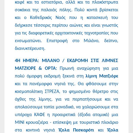
καφέ και τα εστιατόρια, αλλά και τα πλακόστρωτα
σοκάκια της παλαιάς πόλης. Πολύ κοντά βρίσκεται
και ο Καθεδρικός Ναός που η κατασκευή του
διήρκεσε τέσσερις περίπου αιώνες και είναι γνωστός
για τις διαφορετικές αρχιτεκτονικές τεχνοτροπίες που
ενσωματώνει. Επιστροφή στο Μιλάνο, δείπνο,
διανυκτέρευση.
4Η ΗΜΕΡΑ: ΜΙΛΑΝΟ / ΕΚΔΡΟΜΗ ΣΤΙΣ ΛΙΜΝΕΣ
ΜΑΤΖΙΟΡΕ & ΟΡΤΑ:
Πρωινή αναχώρηση για μια
πολύ όμορφη εκδρομή ξεκινά στη
λίμνη Ματζιόρε
και τα πανέμορφα νησιά της. Θα φθάσουμε στην
κοσμοπολίτικη ΣΤΡΕΖΑ, το φημισμένο θέρετρο στις
όχθες της λίμνης, για να περπατήσουμε και να
απολαύσουμε τοπία μοναδικά, να χαλαρώσουμε στα
υπέροχα ΚΑΦΕ η προαιρετικά (έξοδα ατομικά) μια
ΜΙΝΙ κρουαζιέρα - επίσκεψη με τουριστικό πλοιάριο
στα κοντινά νησιά
Ίζολα Πεσκαρότι
και
Ίζολα