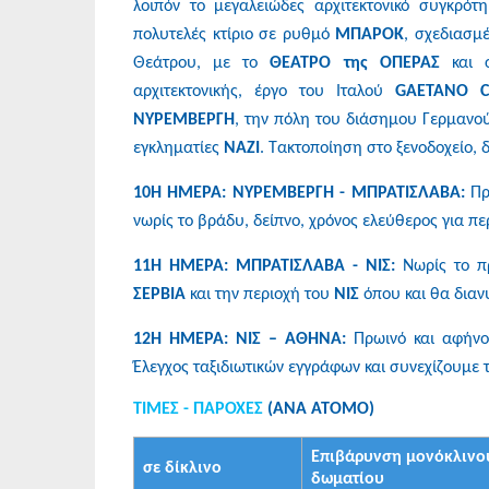
λοιπόν το μεγαλειώδες αρχιτεκτονικό συγκρό
πολυτελές κτίριο σε ρυθμό
ΜΠΑΡΟΚ
, σχεδιασμ
Θεάτρου, με το
ΘΕΑΤΡΟ της ΟΠΕΡΑΣ
και 
αρχιτεκτονικής, έργο του Ιταλού
GAETANO CH
ΝΥΡΕΜΒΕΡΓΗ
, την πόλη του διάσημου Γερμαν
εγκληματίες
ΝΑΖΙ
. Τακτοποίηση στο ξενοδοχείο, 
10Η ΗΜΕΡΑ: ΝΥΡΕΜΒΕΡΓΗ - ΜΠΡΑΤΙΣΛΑΒΑ:
Πρ
νωρίς το βράδυ, δείπνο, χρόνος ελεύθερος για πε
11Η ΗΜΕΡΑ: ΜΠΡΑΤΙΣΛΑΒΑ - ΝΙΣ:
Νωρίς το 
ΣΕΡΒΙΑ
και την περιοχή του
ΝΙΣ
όπου και θα διαν
12Η ΗΜΕΡΑ: ΝΙΣ – ΑΘΗΝΑ:
Πρωινό και αφήν
Έλεγχος ταξιδιωτικών εγγράφων και συνεχίζουμε τ
ΤΙΜΕΣ - ΠΑΡΟΧΕΣ
(ΑΝΑ ΑΤΟΜΟ)
Επιβάρυνση μονόκλινο
σε δίκλινο
δωματίου