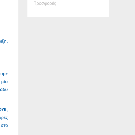
Προσφορές
ιξη,
ουμε
 μία
ράδυ
ΟΥΚ
,
κρές
 στο