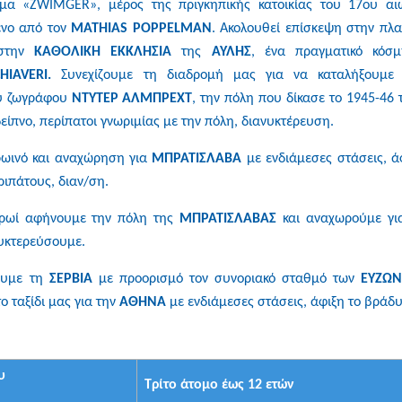
τημα «ZWIMGER», μέρος της πριγκηπικής κατοικίας του 17ου αι
ένο από τον
MATHIAS POPPELMAN
. Ακολουθεί επίσκεψη στην πλα
στην
Κ
ΑΘΟΛΙΚΗ ΕΚΚΛΗΣΙΑ
της
ΑΥΛΗΣ
, ένα πραγματικό κόσ
IAVERI.
Συνεχίζουμε τη διαδρομή μας για να καταλήξουμε
ού ζωγράφου
ΝΤΥΤΕΡ ΑΛΜΠΡΕΧΤ
, την πόλη που δίκασε το 1945-46 
δείπνο, περίπατοι γνωριμίας με την πόλη, διανυκτέρευση.
ωινό και αναχώρηση για
ΜΠΡΑΤΙΣΛΑΒΑ
με ενδιάμεσες στάσεις, ά
ριπάτους, διαν/ση.
πρωί αφήνουμε την πόλη της
ΜΠΡΑΤΙΣΛΑΒΑΣ
και αναχωρούμε γι
υκτερεύσουμε.
ουμε τη
ΣΕΡΒΙΑ
με προορισμό τον συνοριακό σταθμό των
ΕΥΖΩ
ο ταξίδι μας για την
ΑΘΗΝΑ
με ενδιάμεσες στάσεις, άφιξη το βράδυ
υ
Τρίτο άτομο έως 12 ετών