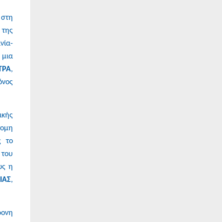
 στη
 της
νία-
 μια
ΤΡΑ
,
όνος
ικής
τομη
ς το
 του
ως η
ΙΑΣ
,
ρονη