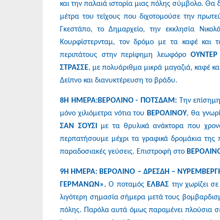
και την παλαιά ιστορία μιας πόλης σύμβολο. Θα
μέτρα του τείχους που διχοτομούσε την πρωτεύ
Γκεστάπο, το Δημαρχείο, την εκκλησία Νικολ
Κουρφίστερνταμ, τον δρόμο με τα καφέ και 
περιπάτους στην περίφημη λεωφόρο
ΟΥΝΤΕΡ
ΣΤΡΑΣΣΕ
, με πολυάριθμα μικρά μαγαζιά, καφέ κα
Δείπνο και διανυκτέρευση το βράδυ.
8Η ΗΜΕΡΑ:ΒΕΡΟΛΙΝΟ - ΠΟΤΣΔΑΜ:
Την επίσημη
μόνο χιλιόμετρα νότια του
ΒΕΡΟΛΙΝΟΥ
, θα γνω
ΣΑΝ ΣΟΥΣΙ
με τα θρυλικά ανάκτορα που χρον
περπατήσουμε μέχρι τα γραφικά δρομάκια της π
παραδοσιακές γεύσεις. Επιστροφή στο
ΒΕΡΟΛΙΝ
9Η ΗΜΕΡΑ: ΒΕΡΟΛΙΝΟ – ΔΡΕΣΔΗ – ΝΥΡΕΜΒΕΡΓ
ΓΕΡΜΑΝΩΝ».
Ο ποταμός
ΕΛΒΑΣ
την χωρίζει σε
λιγότερη σημασία σήμερα μετά τους βομβαρδισμ
πόλης. Παρόλα αυτά όμως παραμένει πλούσια σε 