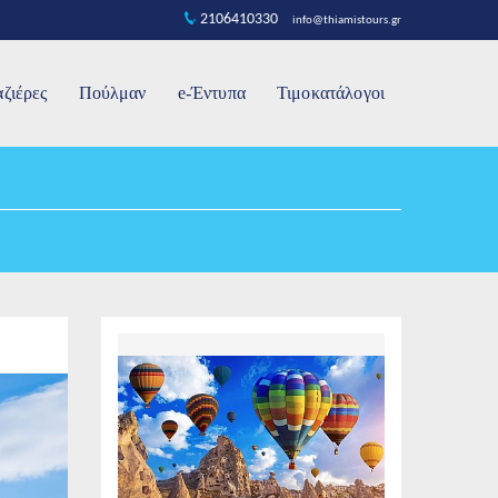
2106410330
info@thiamistours.gr
ζιέρες
Πούλμαν
e-Έντυπα
Τιμοκατάλογοι