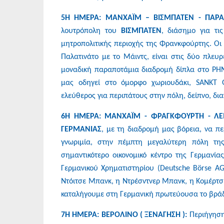
5Η ΗΜΕΡΑ: ΜΑΝΧΑΪΜ – ΒΙΣΜΠΑΤΕΝ - ΠΑΡΑ
λουτρόπολη του
ΒΙΣΜΠΑΤΕΝ
, διάσημο για τι
μητροπολιτικής περιοχής της Φρανκφούρτης. Οι
Παλατινάτο με το Μάιντς, είναι στις δύο πλευ
μοναδική παραποτάμια διαδρομή δίπλα στο ΡΗ
μας οδηγεί στο όμορφο χωριουδάκι, SANKT
ελεύθερος για περιπάτους στην πόλη, δείπνο, δι
6Η ΗΜΕΡΑ: ΜΑΝΧΑΪΜ - ΦΡΑΓΚΦΟΥΡΤΗ - ΛΕ
ΓΕΡΜΑΝΙΑΣ
, με τη διαδρομή μας βόρεια, να 
γνωριμία, στην πέμπτη μεγαλύτερη πόλη της
σημαντικότερο οικονομικό κέντρο της Γερμανί
Γερμανικού Χρηματιστηρίου (Deutsche Börse AG
Ντόιτσε Μπανκ, η Ντρέσντνερ Μπανκ, η Κομέρτσ
καταλήγουμε στη Γερμανική πρωτεύουσα το βράδυ
7Η ΗΜΕΡΑ: ΒΕΡΟΛΙΝΟ ( ΞΕΝΑΓΗΣΗ ):
Περιήγηση