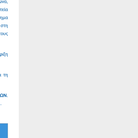
ώνα,
τεία
μημα
 στη
τους
φιξη
α τη
ΝΩΝ
.
.