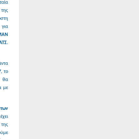
ταία
 της
ωστη
 για
ΜΑΝ
ΑΤΣ
.
ιάντα
Υ
, το
ι θα
α με
των
έχει
 της
ούμε