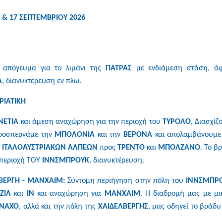
Υ & 17 ΣΕΠΤΕΜΒΡΙΟΥ 2026
απόγευμα για το λιμάνι της
ΠΑΤΡΑΣ
με ενδιάμεση στάση, άφ
Α
, διανυκτέρευση εν πλω.
ΡΙΑΤΙΚΗ
ΝΕΤΙΑ
και άμεση αναχώρηση για την περιοχή του
ΤΥΡΟΛΟ
, Διασχίζ
προσπερνάμε την
ΜΠΟΛΟΝΙΑ
και την
ΒΕΡΟΝΑ
και απολαμβάνουμε
ν
ΙΤΑΛΟΑΥΣΤΡΙΑΚΩΝ ΑΛΠΕΩΝ
προς
ΤΡΕΝΤΟ
και
ΜΠΟΛΖΑΝΟ
. Το β
 περιοχή ΤΟΥ
ΙΝΝΣΜΠΡΟΥΚ
, διανυκτέρευση.
ΒΕΡΓΗ - ΜΑΝΧΑΙΜ:
Σύντομη περιήγηση στην πόλη του
ΙΝΝΣΜΠΡ
ΖΙΛ
και
ΙΝ
και αναχώρηση για
ΜΑΝΧΑΙΜ
. Η διαδρομή μας με μι
ΝΑΧΟ
, αλλά και την πόλη της
ΧΑΙΔΕΛΒΕΡΓΗΣ
, μας οδηγεί το βράδυ