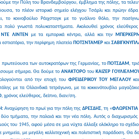
 δούμε την Πύλη του Βρανδεμβούργου, έμβλημα της πόλης, τα τελευ
ουσα, το πλέον ιστορικό σημείο ελέγχου Τσάρλι και πρώην έδρα
άι, το κοινοβούλιο Ράιχσταγκ με το γυάλινο θόλο, την πασίγν
τα πολύ γνωστά πολυκαταστήματα. Ακολουθεί χρόνος ελεύθερος
 ΝΤΕ ΛΙΝΤΕΝ
με τα εμπορικά κέντρα, αλλά και την
ΜΠΕΡΚΕΡ
ι εστιατόρια, την περίφημη πλατεία
ΠΟΤΣΝΤΑΜΕΡ
και
ΣΑΒΙΓΚΝΥΠΛ
 πρωτεύουσα των αυτοκρατόρων της Γερμανίας, το
ΠΟΤΣΔΑΜ
, τρ
ρίσουμε σήμερα. Θα δούμε το
ΑΝΑΚΤΟΡΟ
του
ΚΑΙΖΕΡ ΓΟΥΛΙΕΛΜΟ
ολογούνται από την εποχή του
ΦΡΕΙΔΕΡΙΚΟΥ ΤΟΥ ΜΕΓΑΛΟΥ
κα
όλης με τα Ολλανδικά τετράγωνα, με τα κοκκινότουβλα μαγαζάκι
Ο
, χρόνος ελεύθερος, δείπνο, διαν/ση.
Η:
Αναχώρηση το πρωί για την πόλη της
ΔΡΕΣΔΗΣ
, τη «
ΦΛΩΡΕΝΤΙΑ 
 δύο τμήματα, την παλαιά και την νέα πόλη. Αυτός ο διαχωρισμός 
ούς του 1945, αφού μέσα σε μια νύχτα άλλαξε ολόκληρο το σχέδιο
μνημεία, με μεγάλη καλλιτεχνική και πολιτιστική παράδοση. Θα δ