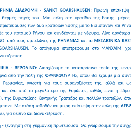
ΡΗΝΙΑ ΔΙΑΔΡΟΜΗ - SΑΝΚΤ GOARSHAUSEN:
Πρωινή επίσκεψη
ς θερμές πηγές του. Μια πόλη στο κρατίδιο της Έσσης, μέρος
 πρωτεύουσες των δύο κρατιδίων Έσσης με το Βισμπάντεν και Ρηνα
ρές του ποταμού Ρήνου και συνδέονται με γέφυρα. Λίγο αργότερα
ΝΟ, από τους αμπελώνες της
ΡΗΝΑΝΙΑΣ
και τα
ΜΕΣΑΙΩΝΙΚΑ ΚΑΣ
 GOARSHAUSEN. Tο απόγευμα επιστρέφουμε στο ΜΑΝΧΑΙΜ, χρ
ανυκτέρευση.
ΙΨΙΑ - ΒΕΡΟΛΙΝΟ:
Διασχίζουμε τα καταπράσινα τοπία της κεντρ
περνά από την πόλη της ΦΡΑΝΚΦΟΥΡΤΗΣ, όπου θα έχουμε μια σύν
 Γερμανίας, γνωστή για τους ουρανοξύστες της, αλλά και ω
ας και ένα από τα μεγαλύτερα της Ευρώπης, καθώς είναι η έδρα
), της Ευρωπαϊκής Κεντρικής Τράπεζας και πολλών τραπεζών, όπ
μπανκ. Με στάση καθοδόν και μικρή επίσκεψη στην πόλη της
ΛΕΙΨ
, για δείπνο και διανυκτέρευση.
 - ξενάγηση στη γερμανική πρωτεύουσα. Θα γνωρίσουμε την σύγχ