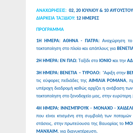
ΑΝΑΧΩΡΗΣEIΣ:
02, 20 ΙΟΥΛΙΟΥ & 10 ΑΥΓΟΥΣΤΟ
ΔΙΑΡΚΕΙΑ ΤΑΞΙΔΙΟΥ:
12 ΗΜΕΡΕΣ
ΠΡΟΓΡΑΜΜΑ
1Η ΗΜΕΡΑ: ΑΘΗΝΑ - ΠΑΤΡΑ:
Αναχώρηση το 
τακτοποίηση στο πλοίο και απόπλους για
ΒΕΝΕΤΙ
2Η ΗΜΕΡΑ: ΕΝ ΠΛΩ:
Ταξίδι στο
ΙΟΝΙΟ
και την
ΑΔ
3Η ΗΜΕΡΑ: ΒΕΝΕΤΙΑ – TYΡΟΛΟ: '
Αφιξη στην
ΒΕ
τις εύφορες πεδιάδες της
ΑΙΜΙΛΙΑ ΡΟΜΑΝΑ
, 
υπέροχη διαδρομή καθώς αρχίζει η ανάβαση τω
τακτοποίηση στο ξενοδοχείο μας, στην ευρύτερη
4Η ΗΜΕΡΑ: ΙΝΝΣΜΠΡΟΥΚ - ΜΟΝΑΧΟ - ΧΑΙΔΕΛ
που είναι κτισμένη στη συμβολή των ποταμών
στάσεις, στην πρωτεύουσα της Βαυαρίας το
ΜΟ
ΜΑΝΧΑΙΜ
, για διανυκτέρευση.