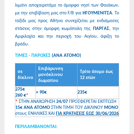
λιμάνι αποχαιρετάμε το όμορφο νησί των Φαιάκων,
με την επιβίβαση μας στο F/B για
ΗΓΟΥΜΕΝΙΤΣΑ
. Το
ταξίδι μας προς Αθήνα συνεχίζεται με ενδιάμεσες
στάσεις στην όμορφη κωμόπολη της
ΠΑΡΓΑΣ
, την
Αμφιλοχία και την περιοχή του Αιγίου, άφιξη το
βράδυ.
ΤΙΜΕΣ - ΠΑΡΟΧΕΣ
(ΑΝΑ ΑΤΟΜΟ)
Επιβάρυνση
σε
Τρίτο άτομο έως
μονόκλινου
δίκλινο
12 ετών
δωματίου
275€
+ 90€
235€
260
€
*
*
ΣΤΗΝ ΑΝΑΧΩΡΗΣΗ
24/07
ΠΡΟΣΦΕΡΕΤΑΙ ΕΚΠΤΩΣΗ
15€ ΑΝΑ ΑΤΟΜΟ
ΣΤΗΝ ΤΙΜΗ ΤΟΥ ΔΙΚΛΙΝΟΥ
ΜΟΝΟ
στους ΕΝΗΛΙΚΕΣ ΚΑΙ
ΓΙΑ ΚΡΑΤΗΣΕΙΣ ΕΩΣ 30/06/2026
ΠΕΡΙΛΑΜΒΑΝΟΝΤΑΙ: