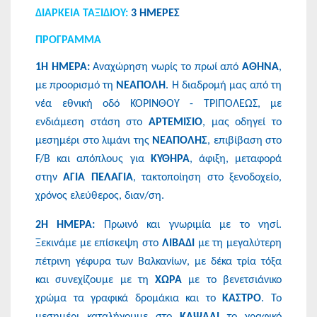
ΔΙΑΡΚΕΙΑ ΤΑΞΙΔΙΟΥ:
3 ΗΜΕΡΕΣ
ΠΡΟΓΡΑΜΜΑ
1Η ΗΜΕΡΑ:
Αναχώρηση νωρίς το πρωί από
ΑΘΗΝΑ
,
με προορισμό τη
ΝΕΑΠΟΛΗ
. Η διαδρομή μας από τη
νέα εθνική οδό ΚΟΡΙΝΘΟΥ - ΤΡΙΠΟΛΕΩΣ, με
ενδιάμεση στάση στο
ΑΡΤΕΜΙΣΙΟ
, μας οδηγεί το
μεσημέρι στο λιμάνι της
ΝΕΑΠΟΛΗΣ
, επιβίβαση στο
F/B και απόπλους για
ΚΥΘΗΡΑ
, άφιξη, μεταφορά
στην
ΑΓΙΑ ΠΕΛΑΓΙΑ
, τακτοποίηση στο ξενοδοχείο,
χρόνος ελεύθερος, διαν/ση.
2Η ΗΜΕΡΑ:
Πρωινό και γνωριμία με το νησί.
Ξεκινάμε με επίσκεψη στο
ΛΙΒΑΔΙ
με τη μεγαλύτερη
πέτρινη γέφυρα των Βαλκανίων, με δέκα τρία τόξα
και συνεχίζουμε με τη
ΧΩΡΑ
με το βενετσιάνικο
χρώμα τα γραφικά δρομάκια και το
ΚΑΣΤΡΟ
. Το
μεσημέρι καταλήγουμε στο
ΚΑΨΑΛΙ
το γραφικό