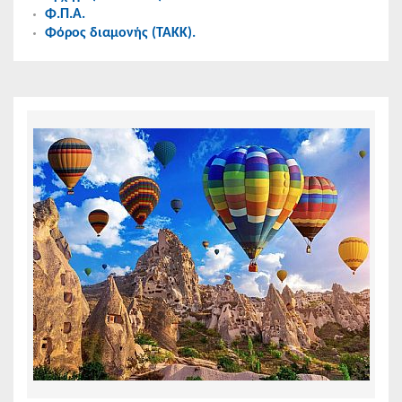
Φ.Π.Α.
Φόρος διαμονής (ΤΑΚΚ).