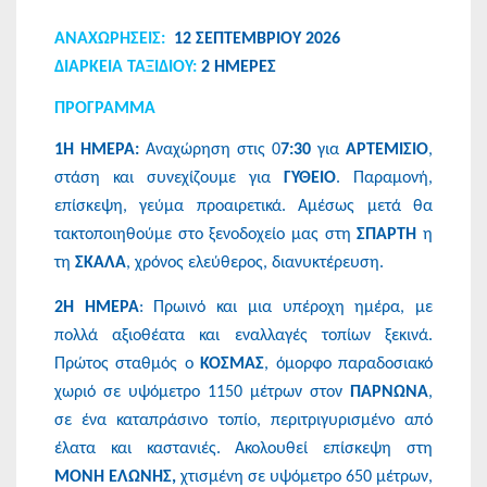
ΑΝΑΧΩΡΗΣEIΣ:
12 ΣΕΠΤΕΜΒΡΙΟΥ 2026
ΔΙΑΡΚΕΙΑ ΤΑΞΙΔΙΟΥ:
2 ΗΜΕΡΕΣ
ΠΡΟΓΡΑΜΜΑ
1Η ΗΜΕΡΑ:
Αναχώρηση στις 0
7:30
για
ΑΡΤΕΜΙΣΙΟ
,
στάση και συνεχίζουμε για
ΓΥΘΕΙΟ
. Παραμονή,
επίσκεψη, γεύμα προαιρετικά. Αμέσως μετά θα
τακτοποιηθούμε στο ξενοδοχείο μας στη
ΣΠΑΡΤΗ
η
τη
ΣΚΑΛΑ
, χρόνος ελεύθερος, διανυκτέρευση.
2Η ΗΜΕΡΑ
: Πρωινό και μια υπέροχη ημέρα, με
πολλά αξιοθέατα και εναλλαγές τοπίων ξεκινά.
Πρώτος σταθμός ο
ΚΟΣΜΑΣ
, όμορφο παραδοσιακό
χωριό σε υψόμετρο 1150 μέτρων στον
ΠΑΡΝΩΝΑ
,
σε ένα καταπράσινο τοπίο, περιτριγυρισμένο από
έλατα και καστανιές. Ακολουθεί επίσκεψη στη
ΜΟΝΗ ΕΛΩΝΗΣ,
χτισμένη σε υψόμετρο 650 μέτρων,