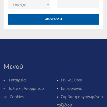
ΑΠΟΣΤΟΛΗ
Μενού
Η εταιρεία
Γενικοί Όροι
Πολίτικη Απορρήτου
Επικοινωνία
και Cookies
Σύμβαση οργανωμένου
ταξιδιού